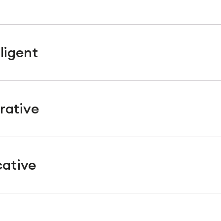
ligent
rative
cative