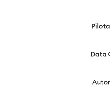
Pilot
Data 
Autom