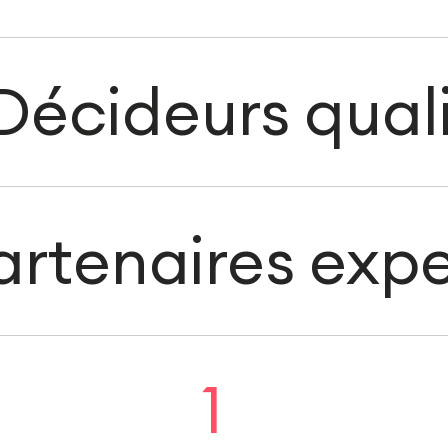
Décideurs quali
artenaires expe
1