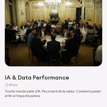
Timhotel
Décideurs
Un grand merci à lesBigBoss pour l’organisation de
cette nouvelle Winter Edition sous le soleil de l’Alpe
d’Huez. Comme toujours, un savant mélange entre
échanges business et moments de partage informels !
De belles perspectives à venir pour notre entreprise
grâce aux rencontres et prestataires de qualité.
Camille Armand
Directrice ecommerce & digital
Mardi 2 juin 2026
IA & Data Performance
Distingo par PSA Banque
Paris
Partenaires
Tout le monde parle d’IA. Peu créent de la valeur. Comment passer
enfin à l’impact business.
On a pas mal de contrats à venir et avec des
prestataires de très bonnes qualités !