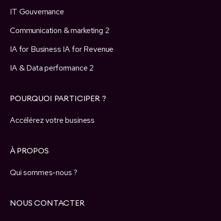
principalement pour trouver des fournisseurs pour
IT Gouvernance
m'accompagner dans mes projets, et j'ai été ravies de
nos échanges. Les évènements sont toujours très
Communication & marketing 2
riches et très dynamiques : On repart toujours avec les
bons contacts, mais aussi avec d'autres idées pour
IA for Business IA for Revenue
faire avancer son business.
IA & Data performance 2
Helene ARGENTI
Responsable e-commerce
POURQUOI PARTICIPER ?
Orange
Accélérez votre business
Décideurs
À PROPOS
Un séjour qui me fait gagner du temps sur les choix
d’orientation et les décisions à prendre grâce à la
veille, au retour d'expérience et au networking.
Qui sommes-nous ?
Jean Hammoutou
NOUS CONTACTER
Program Director : Security for Digital
Workplace