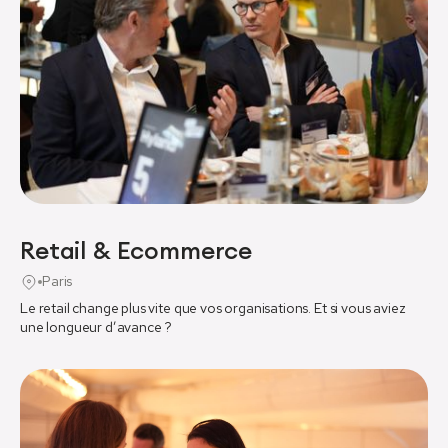
Kaporal
Décideurs
J'ai participé à des dîners et au Digital Leaders Summit,
principalement pour trouver des fournisseurs pour
m'accompagner dans mes projets, et j'ai été ravies de
nos échanges. Les évènements sont toujours très
riches et très dynamiques : On repart toujours avec les
bons contacts, mais aussi avec d'autres idées pour
faire avancer son business.
Jeudi 9 avril 2026
Retail & Ecommerce
Helene ARGENTI
Paris
Responsable e-commerce
Le retail change plus vite que vos organisations. Et si vous aviez
une longueur d’avance ?
Orange
Décideurs
Un séjour qui me fait gagner du temps sur les choix