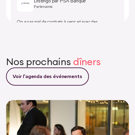
Distingo par PSA Banque
Partenaires
On a pas mal de contrats à venir et avec des
prestataires de très bonnes qualités !
Sarah Zamoun
Head of Distingo
Nos prochains
dîners
Voir l'agenda des événements
Quais de l'image
Partenaires
Signature de 4 comptes en moins de 3 mois et nous en
sommes qu'au début...
Nicolas De Bykhovetz
Responsable développement commercial